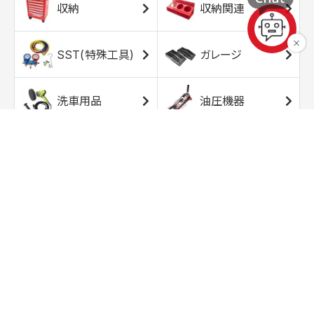
収納
収納関連
SST(特殊工具)
ガレージ
洗車用品
油圧機器
エアコンプレッサ
エアツール
ー
トルクレンチ
ソケット
ラチェット/スピン
レンチ/スパナ
ナー
バイク用工具/用
オイル交換用品
品