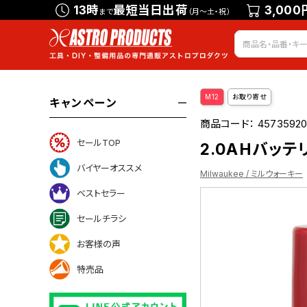
13時
最短当日出荷
3,000
まで
（月～土・祝）
M12
お取り寄せ
キャンペーン
商品コード：
4573592
セールTOP
2.0AHバッテリ
バイヤーオススメ
Milwaukee / ミルウォーキー
ベストセラー
セールチラシ
お客様の声
特売品