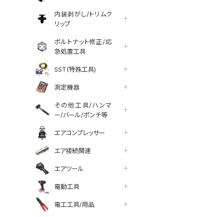
内装剥がし/トリムク
リップ
ボルトナット修正/応
急処置工具
SST(特殊工具)
測定機器
その他工具/ハンマ
ー/バール/ポンチ等
エアコンプレッサー
エア接続関連
エアツール
電動工具
電工工具/用品