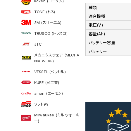
koken (コーケン)
種類
TONE (トネ)
適合機種
3M (スリーエム)
電圧(V)
TRUSCO (トラスコ)
容量(Ah)
バッテリー容量
JTC
バッテリー
メカニクスウェア (MECHA
NIX WEAR)
VESSEL (ベッセル)
KURE (呉工業)
amon (エーモン)
ソフト99
Milwaukee (ミルウォーキ
ー)