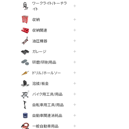
ワークライト/トーチラ
イト
収納
収納関連
油圧機器
ガレージ
研磨/研削用品
ドリル/ホールソー
溶接/板金
バイク用工具/用品
自転車用工具/用品
tter
facebook
line
自動車関連消耗品
一般自動車用品