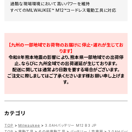
過酷な現場環境において高いパワーを維持
すべてのMILWAUKEE™ M12™コードレス電動工具に対応
【九州の一部地域でお荷物のお届けに停止・遅れが生じてお
ります】
令和8年熊本地震の影響により、熊本県一部地域での出荷停
止、ならびに九州全域での出荷遅延が生じております。
配送に関しては通常より日数を要する場合がございます。
ご注文に際しましてはご了承くださいます様お願い申し上げま
す。
カテゴリ
TOP
>
Milwaukee
>
3.0AHバッテリー M12 B3 JP
TOP
>
電動工具
>
その他電動工具
>
バッテリー / 充電器
>
3.0AHバッテリ