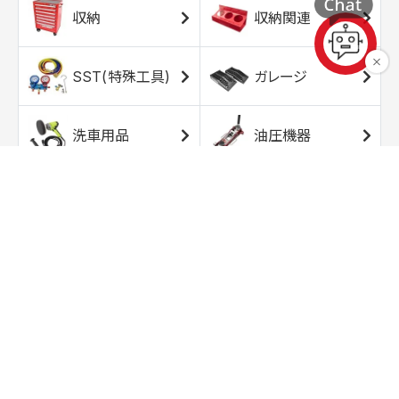
収納
収納関連
SST(特殊工具)
ガレージ
洗車用品
油圧機器
エアコンプレッサ
エアツール
ー
トルクレンチ
ソケット
ラチェット/スピン
レンチ/スパナ
ナー
バイク用工具/用
オイル交換用品
品