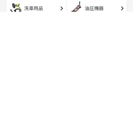
洗車用品
油圧機器
エアコンプレッサ
エアツール
ー
トルクレンチ
ソケット
ラチェット/スピン
レンチ/スパナ
ナー
バイク用工具/用
オイル交換用品
品
ワークライト/ト
研磨/研削用品
ーチライト
タイヤ/ホイール
アウトドア用品
用品