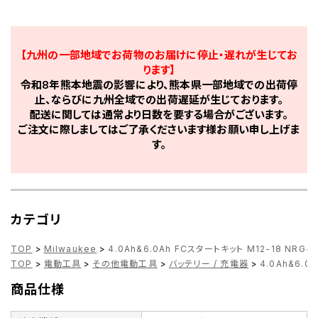
【九州の一部地域でお荷物のお届けに停止・遅れが生じてお
ります】
令和8年熊本地震の影響により、熊本県一部地域での出荷停
止、ならびに九州全域での出荷遅延が生じております。
配送に関しては通常より日数を要する場合がございます。
ご注文に際しましてはご了承くださいます様お願い申し上げま
す。
カテゴリ
TOP
>
Milwaukee
>
4.0Ah&6.0Ah FCスタートキット M12-18 NRG-64
TOP
>
電動工具
>
その他電動工具
>
バッテリー / 充電器
>
4.0Ah&6.0
商品仕様