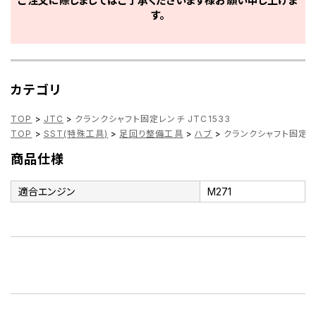
ご注文に際しましてはご了承くださいます様お願い申し上げま
す。
カテゴリ
TOP
>
JTC
>
クランクシャフト固定レンチ JTC1533
TOP
>
SST(特殊工具)
>
足回り整備工具
>
ハブ
>
クランクシャフト固定レン
商品仕様
適合エンジン
M271