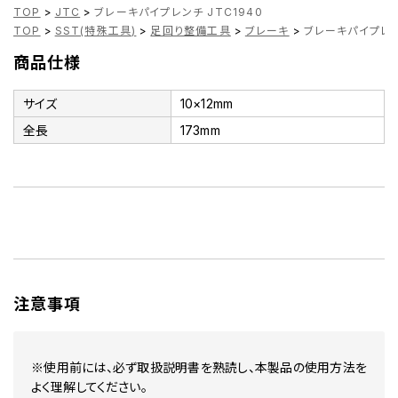
TOP
>
JTC
>
ブレーキパイプレンチ JTC1940
TOP
>
SST(特殊工具)
>
足回り整備工具
>
ブレーキ
>
ブレーキパイプレンチ
商品仕様
サイズ
10×12mm
全長
173mm
注意事項
※使用前には、必ず取扱説明書を熟読し、本製品の使用方法を
よく理解してください。