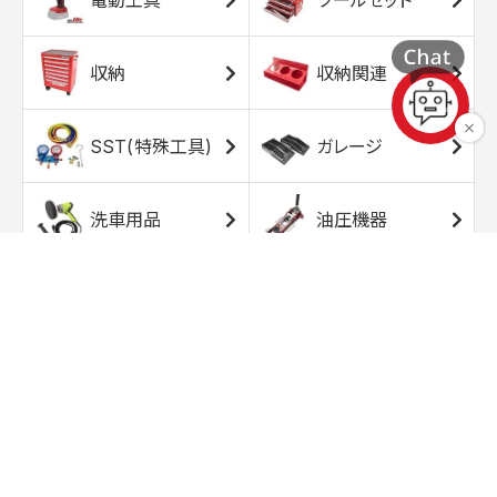
収納
収納関連
SST(特殊工具)
ガレージ
洗車用品
油圧機器
エアコンプレッサ
エアツール
ー
トルクレンチ
ソケット
ラチェット/スピン
レンチ/スパナ
ナー