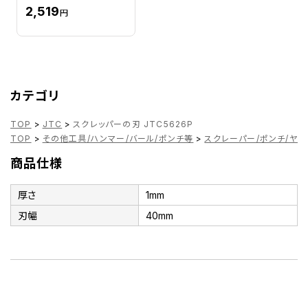
2,519
円
カテゴリ
TOP
>
JTC
>
スクレッパーの刃 JTC5626P
TOP
>
その他工具/ハンマー/バール/ポンチ等
>
スクレーパー/ポンチ/ヤス
商品仕様
厚さ
1mm
刃幅
40mm