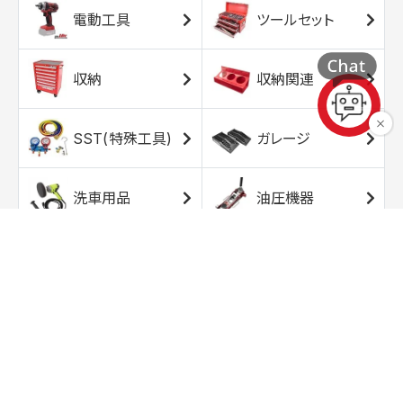
電動工具
ツールセット
収納
収納関連
SST(特殊工具)
ガレージ
洗車用品
油圧機器
エアコンプレッサ
エアツール
ー
トルクレンチ
ソケット
ラチェット/スピン
レンチ/スパナ
ナー