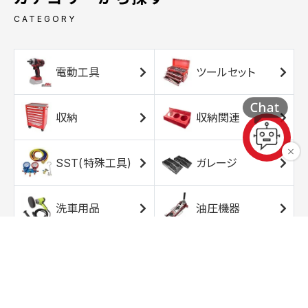
CATEGORY
電動工具
ツールセット
収納
収納関連
SST(特殊工具)
ガレージ
洗車用品
油圧機器
エアコンプレッサ
エアツール
ー
トルクレンチ
ソケット