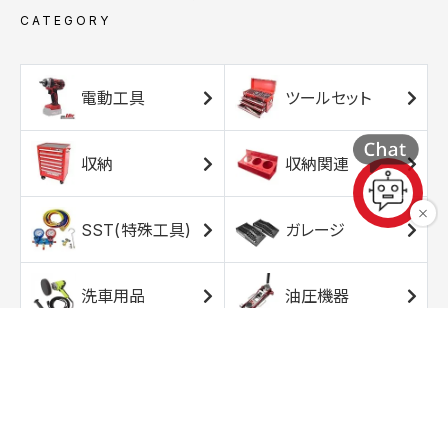
CATEGORY
電動工具
ツールセット
収納
収納関連
SST(特殊工具)
ガレージ
洗車用品
油圧機器
エアコンプレッサ
エアツール
ー
トルクレンチ
ソケット