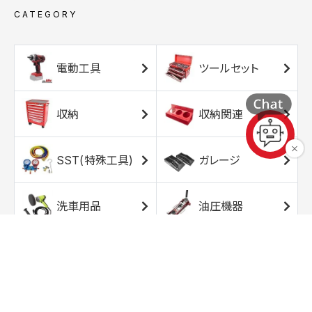
CATEGORY
電動工具
ツールセット
収納
収納関連
SST(特殊工具)
ガレージ
洗車用品
油圧機器
エアコンプレッサ
エアツール
ー
トルクレンチ
ソケット