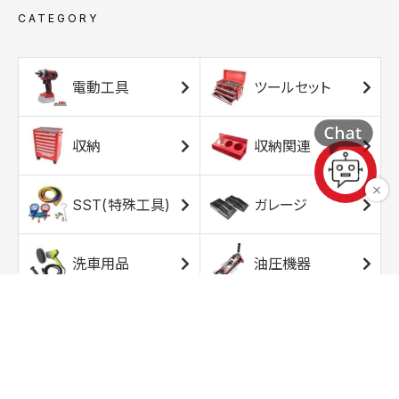
CATEGORY
電動工具
ツールセット
収納
収納関連
SST(特殊工具)
ガレージ
洗車用品
油圧機器
エアコンプレッサ
エアツール
ー
トルクレンチ
ソケット