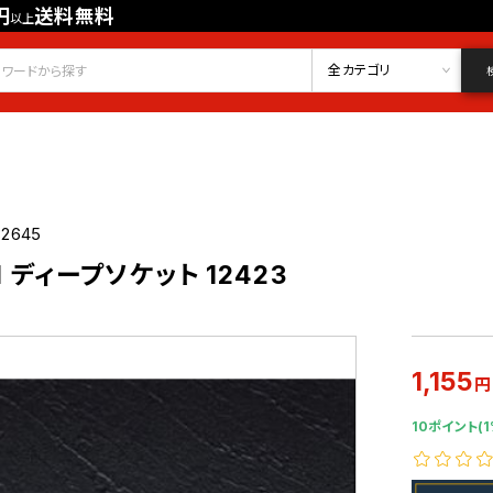
円
送料無料
以上
会員登録
ログイン
お気に入り
全カテゴリ
32645
M ディープソケット 12423
1,155
円
10ポイント(1