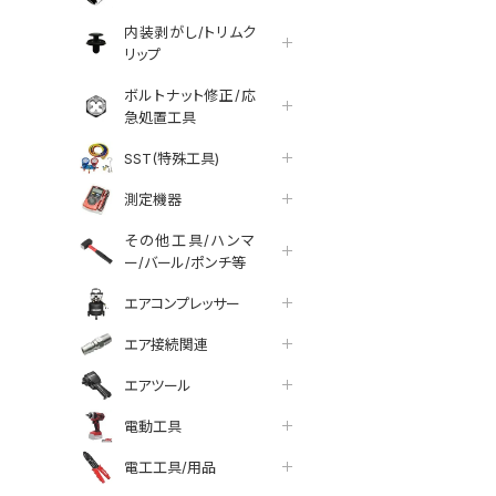
内装剥がし/トリムク
リップ
ボルトナット修正/応
急処置工具
SST(特殊工具)
測定機器
その他工具/ハンマ
ー/バール/ポンチ等
エアコンプレッサー
エア接続関連
エアツール
電動工具
tter
facebook
line
電工工具/用品