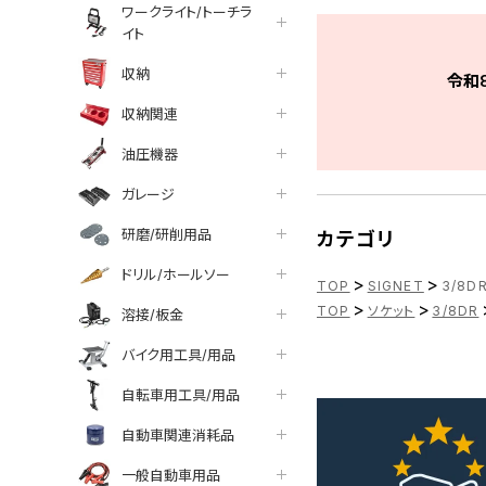
ワークライト/トーチラ
イト
収納
令和
収納関連
油圧機器
ガレージ
研磨/研削用品
カテゴリ
ドリル/ホールソー
>
>
TOP
SIGNET
3/8D
>
>
TOP
ソケット
3/8DR
溶接/板金
バイク用工具/用品
自転車用工具/用品
自動車関連消耗品
一般自動車用品