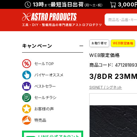
13時
最短当日出荷
3,000
まで
（月～土・祝）
お取り寄せ
WEB限定価格
キャンペーン
WEB限定価格
セールTOP
商品コード：
47128189
3/8DR 23M
バイヤーオススメ
ベストセラー
SIGNET / シグネット
セールチラシ
お客様の声
ついて
特売品