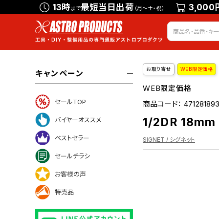
13時
最短当日出荷
3,000
まで
（月～土・祝）
お取り寄せ
WEB限定価格
キャンペーン
WEB限定価格
セールTOP
商品コード：
47128189
1/2DR 18mm
バイヤーオススメ
ベストセラー
SIGNET / シグネット
セールチラシ
お客様の声
ついて
特売品