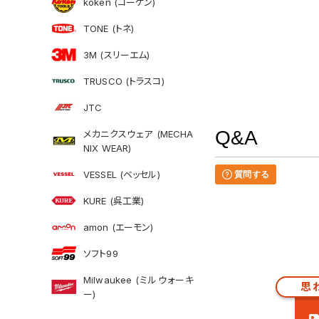
koken (コーケン)
TONE (トネ)
3M (スリーエム)
TRUSCO (トラスコ)
JTC
Q&A
メカニクスウェア (MECHA
NIX WEAR)
VESSEL (ベッセル)
質問する
KURE (呉工業)
amon (エーモン)
ソフト99
Milwaukee (ミルウォーキ
思
ー)