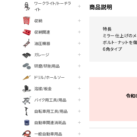
ワークライト/トーチラ
商品説明
イト
収納
特長
収納関連
ミラー仕上げのメ
ボルト･ナットを
油圧機器
6角タイプ
ガレージ
研磨/研削用品
ドリル/ホールソー
溶接/板金
令和
バイク用工具/用品
自転車用工具/用品
自動車関連消耗品
一般自動車用品