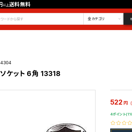
円
送料無料
以上
会員登録
ログイン
お気に入り
全カテゴリ
34304
 ソケット 6角 13318
522
円
4ポイント(1%