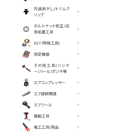
内装剥がし/トリムク
リップ
ボルトナット修正/応
急処置工具
SST(特殊工具)
測定機器
その他工具/ハンマ
ー/バール/ポンチ等
エアコンプレッサー
エア接続関連
エアツール
電動工具
tter
facebook
line
電工工具/用品