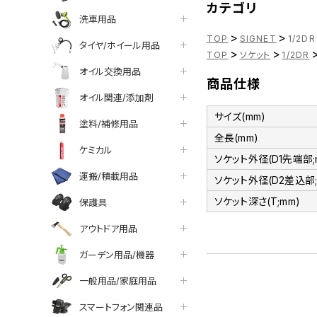
カテゴリ
洗車用品
>
>
TOP
SIGNET
1/2D
タイヤ/ホイール用品
>
>
TOP
ソケット
1/2DR
オイル交換用品
商品仕様
オイル関連/添加剤
サイズ(mm)
塗料/補修用品
全長(mm)
ケミカル
ソケット外径(D1先端部;
運搬/積載用品
ソケット外径(D2差込部;
ソケット深さ(T;mm)
保護具
アウトドア用品
ガーデン用品/機器
一般用品/家庭用品
スマートフォン関連品