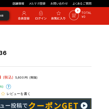
店舗情報
メルマガ登録
お問い合わせ
よくあるご質問
0
TOTAL
検索
￥0
36
円
(税込)
5,600
円
(税抜)
%)
レビューを書く