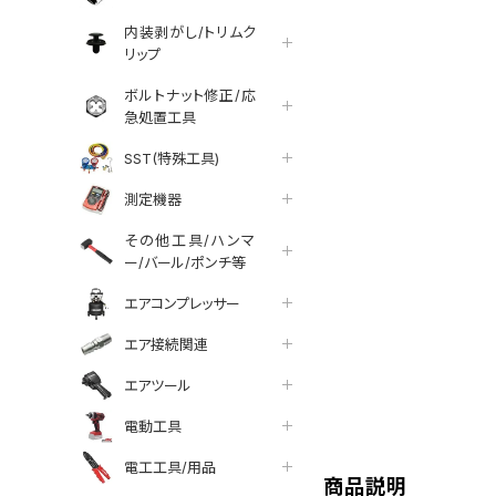
内装剥がし/トリムク
リップ
ボルトナット修正/応
急処置工具
SST(特殊工具)
測定機器
その他工具/ハンマ
ー/バール/ポンチ等
エアコンプレッサー
エア接続関連
エアツール
tter
facebook
line
電動工具
電工工具/用品
商品説明