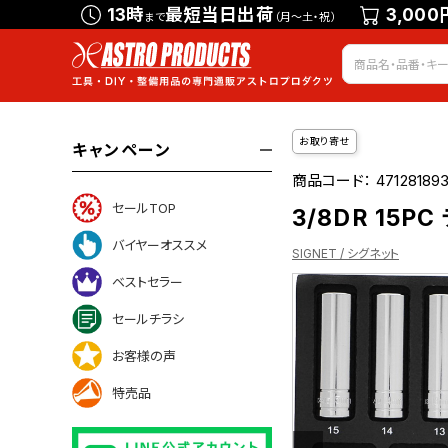
13時
最短当日出荷
3,000
まで
（月～土・祝）
お取り寄せ
キャンペーン
商品コード：
47128189
セールTOP
3/8DR 15P
バイヤーオススメ
SIGNET / シグネット
ベストセラー
セールチラシ
ついて
お客様の声
特売品