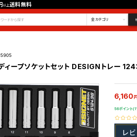
円
送料無料
以上
会員登録
ログイン
お気に入り
全カテゴリ
35905
C ディープソケットセット DESIGNトレー 124
6,160
56ポイント(1