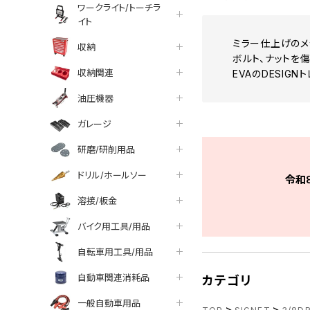
ワークライト/トーチラ
イト
ミラー仕上げのメ
収納
ボルト、ナットを
収納関連
EVAのDESIG
油圧機器
ガレージ
研磨/研削用品
ドリル/ホールソー
令和
溶接/板金
バイク用工具/用品
自転車用工具/用品
自動車関連消耗品
カテゴリ
一般自動車用品
>
>