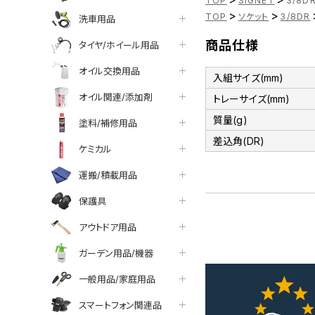
TOP
SIGNET
3/8D
>
>
TOP
ソケット
3/8DR
洗車用品
商品仕様
タイヤ/ホイール用品
オイル交換用品
入組サイズ(mm)
オイル関連/添加剤
トレーサイズ(mm)
質量(g)
塗料/補修用品
差込角(DR)
ケミカル
運搬/積載用品
保護具
アウトドア用品
ガーデン用品/機器
一般用品/家庭用品
スマートフォン関連品