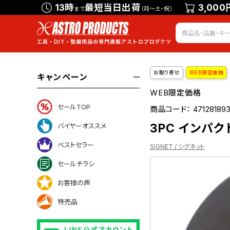
13時
最短当日出荷
3,000
まで
（月～土・祝）
お取り寄せ
WEB限定価格
キャンペーン
WEB限定価格
セールTOP
商品コード：
47128189
3PC インパク
バイヤーオススメ
ベストセラー
SIGNET / シグネット
セールチラシ
お客様の声
ついて
特売品