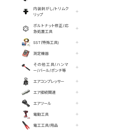
内装剥がし/トリムク
リップ
ボルトナット修正/応
急処置工具
SST(特殊工具)
測定機器
その他工具/ハンマ
ー/バール/ポンチ等
エアコンプレッサー
エア接続関連
エアツール
電動工具
tter
facebook
line
電工工具/用品