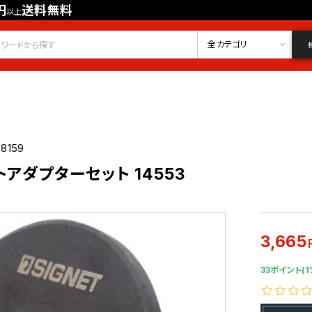
円
送料無料
以上
会員登録
ログイン
お気に入り
全カテゴリ
38159
トアダプターセット 14553
3,665
33ポイント(1