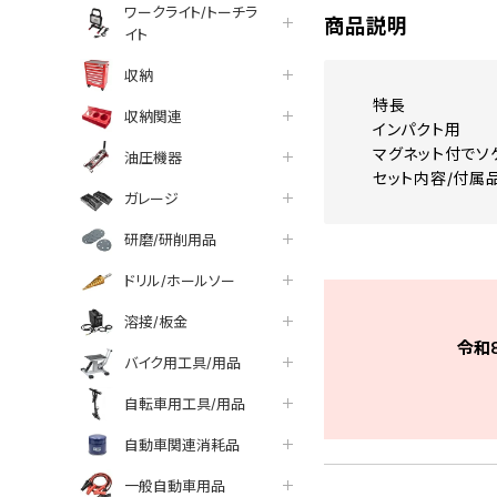
ワークライト/トーチラ
商品説明
イト
収納
特長
収納関連
インパクト用
マグネット付でソ
油圧機器
セット内容/付属品1/4
ガレージ
研磨/研削用品
ドリル/ホールソー
溶接/板金
令和
バイク用工具/用品
自転車用工具/用品
自動車関連消耗品
一般自動車用品