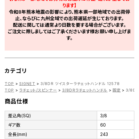
ります】
令和8年熊本地震の影響により、熊本県一部地域での出荷停
止、ならびに九州全域での出荷遅延が生じております。
配送に関しては通常より日数を要する場合がございます。
ご注文に際しましてはご了承くださいます様お願い申し上げま
す。
カテゴリ
TOP
>
SIGNET
>
3/8DR ツイスターラチェットハンドル 12578
TOP
>
ラチェット/スピンナー
>
3/8DRラチェットハンドル
>
固定
>
3/8D
商品仕様
差込角(SQ)
3/8
ギア数
60
全長(mm)
243