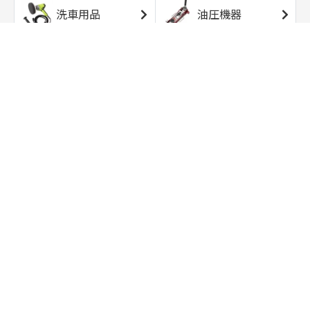
洗車用品
油圧機器
エアコンプレッサ
エアツール
ー
トルクレンチ
ソケット
ラチェット/スピン
レンチ/スパナ
ナー
バイク用工具/用
オイル交換用品
品
ワークライト/ト
研磨/研削用品
ーチライト
タイヤ/ホイール
アウトドア用品
用品