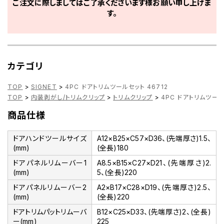
ご注文に際しましてはご了承くださいます様お願い申し上げま
す。
カテゴリ
TOP
>
SIGNET
>
4PC ドアトリムツールセット 46712
TOP
>
内装剥がし/トリムクリップ
>
トリムクリップ
>
4PC ドアトリムツール
商品仕様
ドアハンドツールサイズ
A12×B25×C57×D36、(先端厚さ)1.5、
(mm)
(全長)180
ドアパネルリムーバー1
A8.5×B15×C27×D21、(先端厚さ)2.
(mm)
5、(全長)220
ドアパネルリムーバー2
A2×B17×C28×D19、(先端厚さ)2.5、
(mm)
(全長)220
ドアトリムパットリムーバ
B12×C25×D33、(先端厚さ)2、(全長)
ー(mm)
225