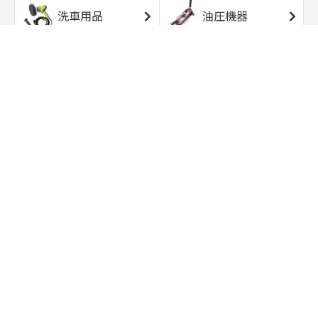
洗車用品
油圧機器
エアコンプレッサ
エアツール
ー
トルクレンチ
ソケット
ラチェット/スピン
レンチ/スパナ
ナー
バイク用工具/用
オイル交換用品
品
ワークライト/ト
研磨/研削用品
ーチライト
タイヤ/ホイール
アウトドア用品
用品