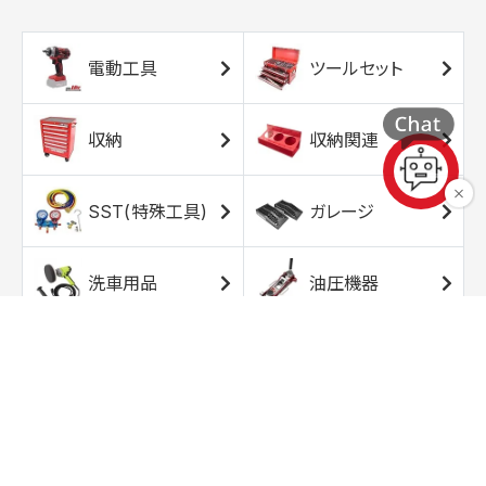
電動工具
ツールセット
収納
収納関連
SST(特殊工具)
ガレージ
洗車用品
油圧機器
エアコンプレッサ
エアツール
ー
トルクレンチ
ソケット