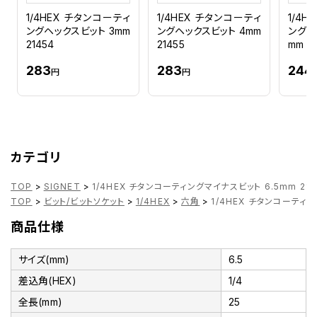
1/4HEX チタンコーティ
1/4HEX チタンコーティ
1/4
ングヘックスビット 3mm
ングヘックスビット 4mm
ングマ
21454
21455
mm 2
283
283
244
円
円
カテゴリ
TOP
>
SIGNET
>
1/4HEX チタンコーティングマイナスビット 6.5mm 214
TOP
>
ビット/ビットソケット
>
1/4HEX
>
六角
>
1/4HEX チタンコーティン
商品仕様
サイズ(mm)
6.5
差込角(HEX)
1/4
全長(mm)
25