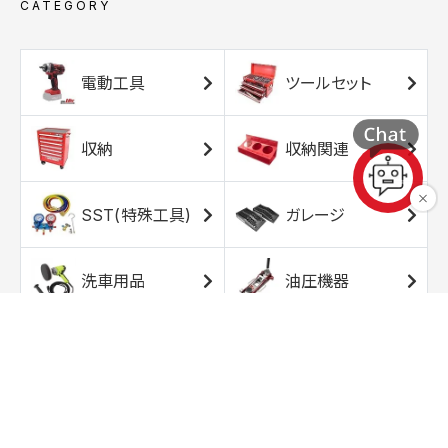
CATEGORY
電動工具
ツールセット
収納
収納関連
SST(特殊工具)
ガレージ
洗車用品
油圧機器
エアコンプレッサ
エアツール
ー
トルクレンチ
ソケット