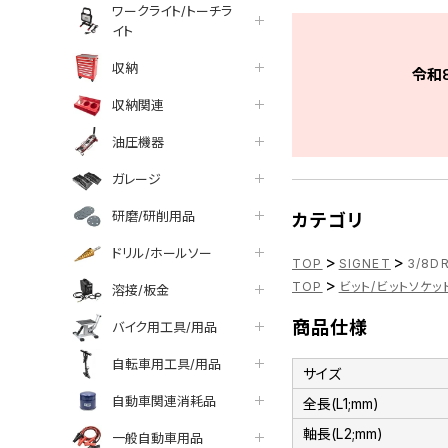
ワークライト/トーチラ
イト
収納
令和
収納関連
油圧機器
ガレージ
研磨/研削用品
カテゴリ
ドリル/ホールソー
>
>
TOP
SIGNET
3/8D
>
TOP
ビット/ビットソケッ
溶接/板金
商品仕様
バイク用工具/用品
自転車用工具/用品
サイズ
自動車関連消耗品
全長(L1;mm)
軸長(L2;mm)
一般自動車用品