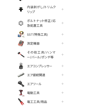
内装剥がし/トリムク
リップ
ボルトナット修正/応
急処置工具
SST(特殊工具)
測定機器
その他工具/ハンマ
ー/バール/ポンチ等
エアコンプレッサー
エア接続関連
エアツール
電動工具
tter
facebook
line
電工工具/用品