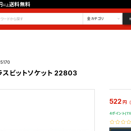
円
送料無料
以上
会員登録
ログイン
お気に入り
全カテゴリ
55170
プラスビットソケット 22803
522
円
4ポイント(1%