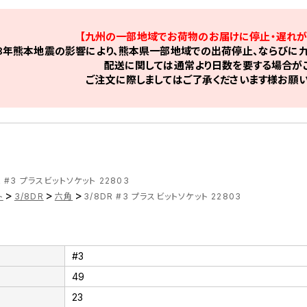
【九州の一部地域でお荷物のお届けに停止・遅れが
8年熊本地震の影響により、熊本県一部地域での出荷停止、ならびに九
配送に関しては通常より日数を要する場合がご
ご注文に際しましてはご了承くださいます様お願い
R #3 プラスビットソケット 22803
>
>
>
ト
3/8DR
六角
3/8DR #3 プラスビットソケット 22803
#3
49
23