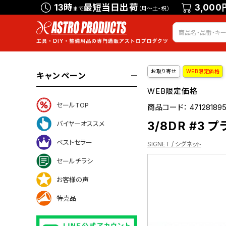
13時
最短当日出荷
3,000
まで
（月～土・祝）
お取り寄せ
WEB限定価格
キャンペーン
WEB限定価格
セールTOP
商品コード：
47128189
3/8DR #3 
バイヤーオススメ
ベストセラー
SIGNET / シグネット
セールチラシ
お客様の声
ついて
特売品