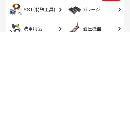
SST(特殊工具)
ガレージ
洗車用品
油圧機器
エアコンプレッサ
エアツール
ー
トルクレンチ
ソケット
ラチェット/スピン
レンチ/スパナ
ナー
バイク用工具/用
オイル交換用品
品
ワークライト/ト
研磨/研削用品
ーチライト