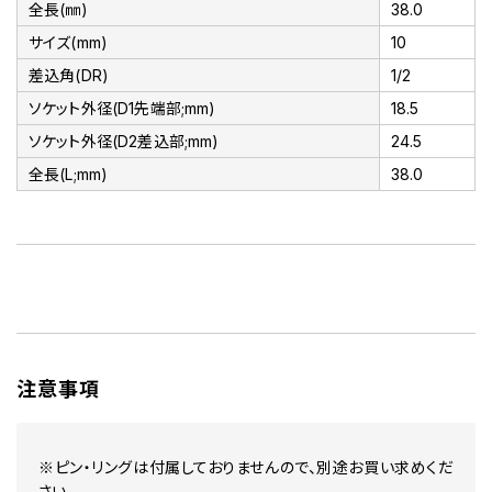
全長(㎜)
38.0
サイズ(mm)
10
差込角(DR)
1/2
ソケット外径(D1先端部;mm)
18.5
ソケット外径(D2差込部;mm)
24.5
全長(L;mm)
38.0
注意事項
※ピン・リングは付属しておりませんので、別途お買い求めくだ
さい。