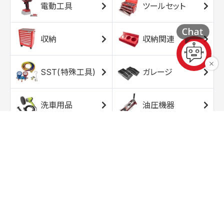
電動工具
ツールセット
収納
収納関連
SST(特殊工具)
ガレージ
洗車用品
油圧機器
エアコンプレッサ
エアツール
ー
トルクレンチ
ソケット
ラチェット/スピン
レンチ/スパナ
ナー