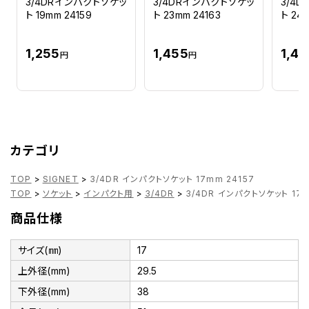
3/4DRインパクトソケッ
3/4DRインパクトソケッ
3/4
ト 19mm 24159
ト 23mm 24163
ト 24
1,255
1,455
1,45
円
円
カテゴリ
TOP
>
SIGNET
>
3/4DR インパクトソケット 17mm 24157
TOP
>
ソケット
>
インパクト用
>
3/4DR
>
3/4DR インパクトソケット 17m
商品仕様
サイズ(㎜)
17
上外径(mm)
29.5
下外径(mm)
38