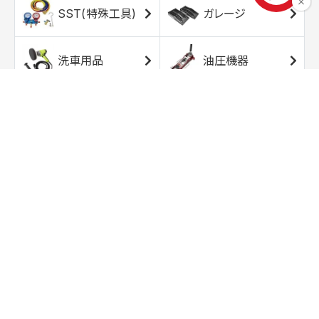
SST(特殊工具)
ガレージ
洗車用品
油圧機器
エアコンプレッサ
エアツール
ー
トルクレンチ
ソケット
ラチェット/スピン
レンチ/スパナ
ナー
バイク用工具/用
オイル交換用品
品
ワークライト/ト
研磨/研削用品
ーチライト