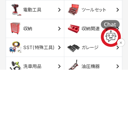
電動工具
ツールセット
収納
収納関連
SST(特殊工具)
ガレージ
洗車用品
油圧機器
エアコンプレッサ
エアツール
ー
トルクレンチ
ソケット
ラチェット/スピン
レンチ/スパナ
ナー