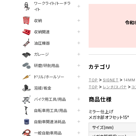
ワークライト/トーチラ
イト
収納
令和
収納関連
油圧機器
ガレージ
研磨/研削用品
カテゴリ
ドリル/ホールソー
>
>
TOP
SIGNET
14MM
>
>
TOP
レンチ/スパナ
コ
溶接/板金
商品仕様
バイク用工具/用品
自転車用工具/用品
ミラー仕上げ
メガネ部オフセット15°
自動車関連消耗品
サイズ(mm)
一般自動車用品