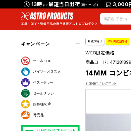
13時
最短当日出荷
3,000
まで
（月～土・祝）
お取り寄せ
WEB限定価格
キャンペーン
WEB限定価格
セールTOP
商品コード：
47128189
14MM コンビ
バイヤーオススメ
ベストセラー
SIGNET / シグネット
セールチラシ
お客様の声
ついて
特売品