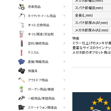
メガネ部幅(D;mm)
洗車用品
スパナ部幅(B;mm)
全長(L;mm)
タイヤ/ホイール用品
スパナ部厚み(A1;mm)
オイル交換用品
メガネ部厚み(A2;mm)
オイル関連/添加剤
特長
ミラー仕上げのメッキが美
塗料/補修用品
豊富なサイズのラインナッ
メガネ部のオフセット角は1
ケミカル
運搬/積載用品
保護具
アウトドア用品
ガーデン用品/機器
一般用品/家庭用品
スマートフォン関連品