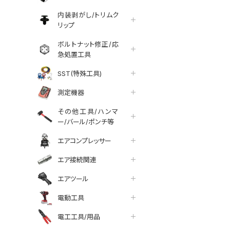
内装剥がし/トリムク
リップ
ボルトナット修正/応
急処置工具
SST(特殊工具)
測定機器
その他工具/ハンマ
ー/バール/ポンチ等
エアコンプレッサー
エア接続関連
エアツール
電動工具
tter
facebook
line
電工工具/用品