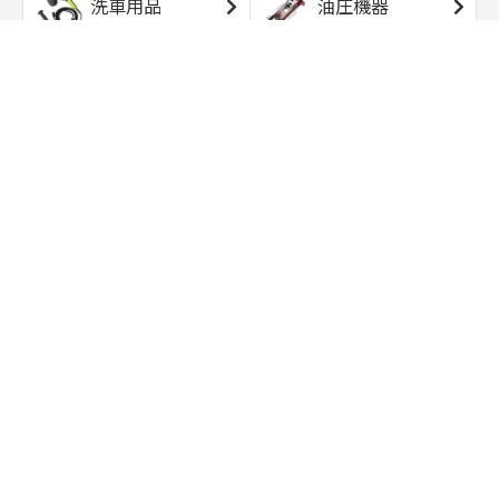
洗車用品
油圧機器
エアコンプレッサ
エアツール
ー
トルクレンチ
ソケット
ラチェット/スピン
レンチ/スパナ
ナー
バイク用工具/用
オイル交換用品
品
ワークライト/ト
研磨/研削用品
ーチライト
タイヤ/ホイール
アウトドア用品
用品