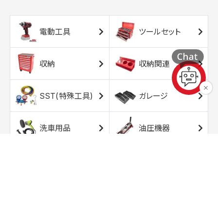
電動工具
ツールセット
収納
収納関連
SST(特殊工具)
ガレージ
洗車用品
油圧機器
エアコンプレッサ
エアツール
ー
トルクレンチ
ソケット