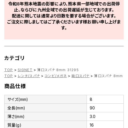
令和8年熊本地震の影響により、熊本県一部地域での出荷停
止、ならびに九州全域での出荷遅延が生じております。
配送に関しては通常より日数を要する場合がございます。
ご注文に際しましてはご了承くださいます様お願い申し上げま
す。
カテゴリ
TOP
>
SIGNET
>
薄口スパナ 8mm 31295
TOP
>
レンチ/スパナ
>
コンビ/メガネ
>
両口スパナ
>
薄口スパナ 8mm 31
商品仕様
サイズ(mm)
8
全長(mm)
90
薄さ(mm)
3.0
質量(g)
16