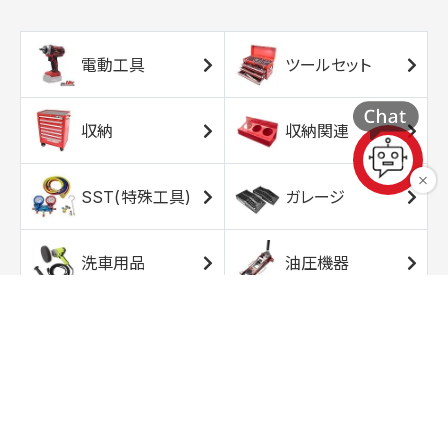
電動工具
ツールセット
収納
収納関連
SST(特殊工具)
ガレージ
洗車用品
油圧機器
エアコンプレッサ
エアツール
ー
トルクレンチ
ソケット