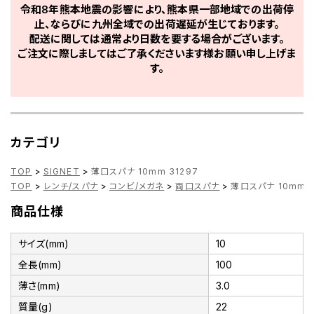
令和8年熊本地震の影響により、熊本県一部地域での出荷停
止、ならびに九州全域での出荷遅延が生じております。
配送に関しては通常より日数を要する場合がございます。
ご注文に際しましてはご了承くださいます様お願い申し上げま
す。
カテゴリ
TOP
>
SIGNET
>
薄口スパナ 10mm 31297
TOP
>
レンチ/スパナ
>
コンビ/メガネ
>
両口スパナ
>
薄口スパナ 10mm 3
商品仕様
サイズ(mm)
10
全長(mm)
100
薄さ(mm)
3.0
質量(g)
22