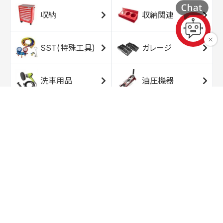
収納
収納関連
SST(特殊工具)
ガレージ
洗車用品
油圧機器
エアコンプレッサ
エアツール
ー
トルクレンチ
ソケット
ラチェット/スピン
レンチ/スパナ
ナー
バイク用工具/用
オイル交換用品
品