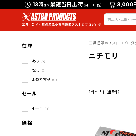
13時
最短当日出荷
3,000
まで
（月～土・祝）
工具通販のアストロプロダ
在庫
ニチモリ
あり
(5)
なし
(0)
お取り寄せ
(0)
1 件～ 5 件（全5件）
セール
セール
(0)
価格