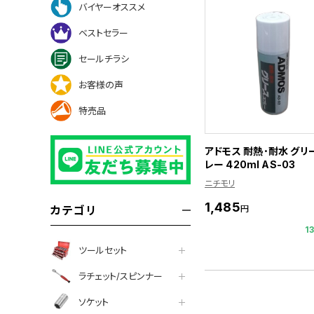
バイヤーオススメ
ベストセラー
セールチラシ
お客様の声
特売品
アドモス 耐熱･耐水 グリ
レー 420ml AS-03
ニチモリ
1,485
円
カテゴリ
1
ツールセット
ラチェット/スピンナー
ソケット