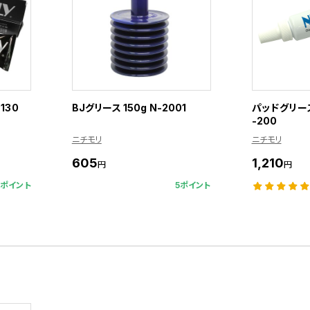
130
BJグリース 150g N-2001
パッドグリース 
-200
ニチモリ
ニチモリ
605
1,210
円
円
9ポイント
5ポイント