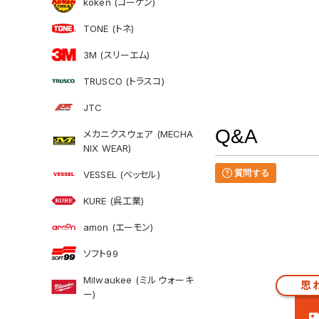
koken (コーケン)
TONE (トネ)
3M (スリーエム)
TRUSCO (トラスコ)
JTC
Q&A
メカニクスウェア (MECHA
NIX WEAR)
質問する
VESSEL (ベッセル)
KURE (呉工業)
amon (エーモン)
ソフト99
Milwaukee (ミルウォーキ
思
ー)