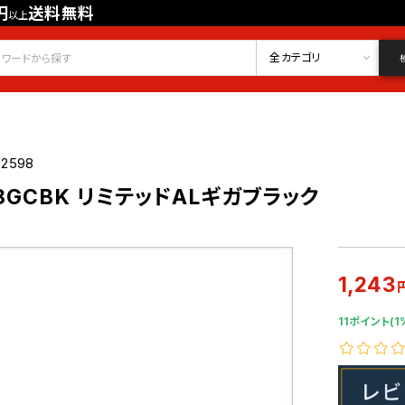
円
送料無料
以上
会員登録
ログイン
お気に入り
全カテゴリ
02598
-08GCBK リミテッドALギガブラック
1,243
11ポイント(1