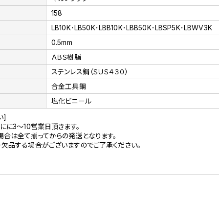
158
LB10K･LB50K･LBB10K･LBB50K･LBSP5K･LBWV3K
0.5mm
ＡＢＳ樹脂
ステンレス鋼（ＳＵＳ４３０）
合金工具鋼
塩化ビニール
い]
にに3～10営業日頂きます。
場合は全て揃ってからの発送となります。
ー欠品する場合がございますのでご了承ください。