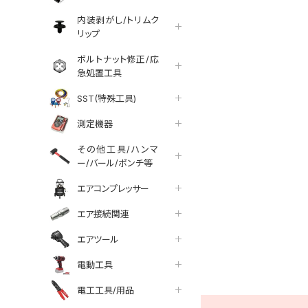
内装剥がし/トリムク
リップ
ボルトナット修正/応
急処置工具
SST(特殊工具)
測定機器
その他工具/ハンマ
ー/バール/ポンチ等
エアコンプレッサー
エア接続関連
エアツール
tter
facebook
line
電動工具
電工工具/用品