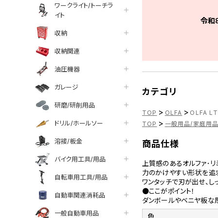
ワークライト/トーチラ
イト
令和
収納
収納関連
油圧機器
ガレージ
カテゴリ
研磨/研削用品
>
>
TOP
OLFA
OLFA 
>
ドリル/ホールソー
TOP
一般用品/家庭用
溶接/板金
商品仕様
バイク用工具/用品
上質感のあるオルファ･リ
力のかけやすい形状を追求
自転車用工具/用品
ワンタッチで刃が出せ、し
●ここがポイント！
自動車関連消耗品
ダンボールやベニヤ板な
一般自動車用品
色