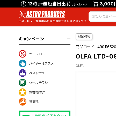
13時
最短当日出荷
3,000
まで
（月～土・祝）
お取り寄せ
キャンペーン
商品コード：
49011652
セールTOP
OLFA LTD
バイヤーオススメ
OLFA
ベストセラー
セールチラシ
ついて
お客様の声
特売品