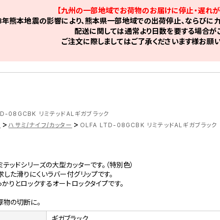
【九州の一部地域でお荷物のお届けに停止・遅れが
8年熊本地震の影響により、熊本県一部地域での出荷停止、ならびに九
配送に関しては通常より日数を要する場合がご
ご注文に際しましてはご了承くださいます様お願い
LTD-08GCBK リミテッドALギガブラック
>
>
品
ハサミ/ナイフ/カッター
OLFA LTD-08GCBK リミテッドALギガブラック
ミテッドシリーズの大型カッターです。（特別色）
した滑りにくいラバー付グリップです。
っかりとロックするオートロックタイプです。
厚物の切断に。
ギガブラック