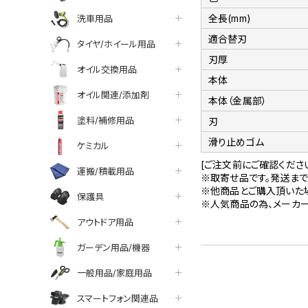
全長(mm)
洗車用品
適合替刃
タイヤ/ホイール用品
刃厚
オイル交換用品
本体
オイル関連/添加剤
本体（金属部）
塗料/補修用品
刃
滑り止めゴム
ケミカル
[ご注文前にご確認くださ
運搬/積載用品
※取寄せ品です。発送まで
※他商品とご購入頂いた
保護具
※人気商品の為、メーカ
アウトドア用品
ガーデン用品/機器
一般用品/家庭用品
スマートフォン関連品