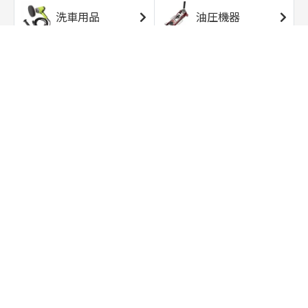
洗車用品
油圧機器
エアコンプレッサ
エアツール
ー
トルクレンチ
ソケット
ラチェット/スピン
レンチ/スパナ
ナー
バイク用工具/用
オイル交換用品
品
ワークライト/ト
研磨/研削用品
ーチライト
タイヤ/ホイール
アウトドア用品
用品