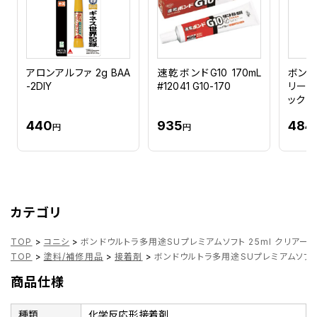
アロンアルファ 2g BAA
速乾ボンドG10 170mL
ボンド
-2DIY
#12041 G10-170
リー状
ック #
440
935
484
円
円
カテゴリ
TOP
>
コニシ
>
ボンドウルトラ多用途SUプレミアムソフト 25ml クリアー 0
TOP
>
塗料/補修用品
>
接着剤
>
ボンドウルトラ多用途SUプレミアムソフト 2
商品仕様
種類
化学反応形接着剤