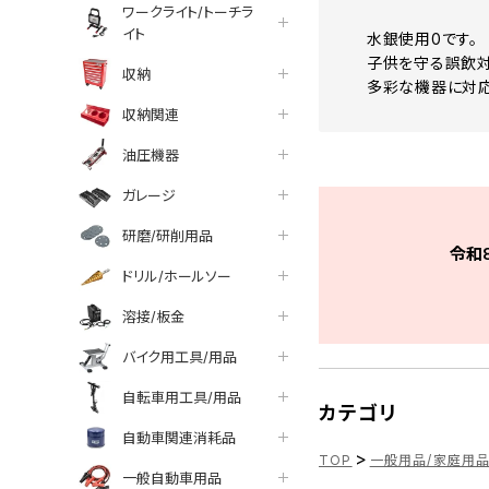
ワークライト/トーチラ
イト
水銀使用0です。
子供を守る誤飲対
収納
多彩な機器に対応
収納関連
油圧機器
ガレージ
研磨/研削用品
令和
ドリル/ホールソー
溶接/板金
バイク用工具/用品
自転車用工具/用品
カテゴリ
自動車関連消耗品
>
TOP
一般用品/家庭用
一般自動車用品