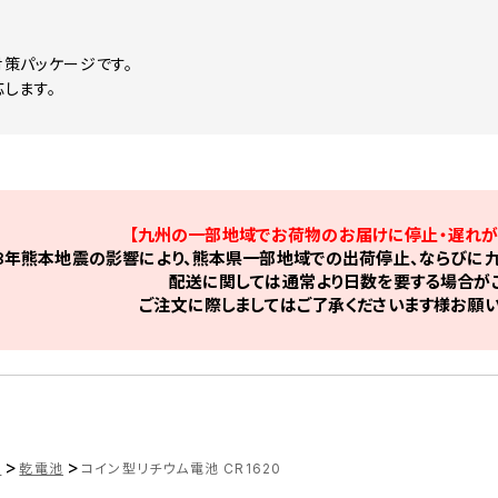
策パッケージです。
します。
【九州の一部地域でお荷物のお届けに停止・遅れが
8年熊本地震の影響により、熊本県一部地域での出荷停止、ならびに九
配送に関しては通常より日数を要する場合がご
ご注文に際しましてはご了承くださいます様お願い
>
>
品
乾電池
コイン型リチウム電池 CR1620