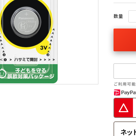
数量
ネッ