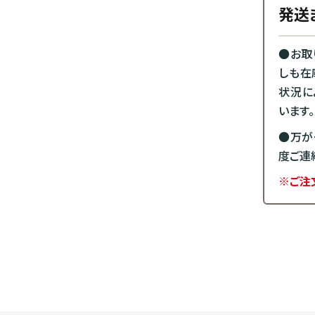
発送
●お取
しも在
状況に
います。
●万が
度ご連
※ご注