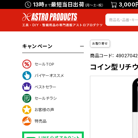
13時
最短当日出荷
3,000
まで
（月～土・祝）
お取り寄せ
キャンペーン
商品コード：
49027042
セールTOP
コイン型リチウム
バイヤーオススメ
ベストセラー
セールチラシ
ついて
お客様の声
特売品