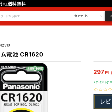
円
送料無料
以上
会員登録
ログイン
お気に入り
全カテゴリ
42310
電池 CR1620
297
円
2ポイント(1%