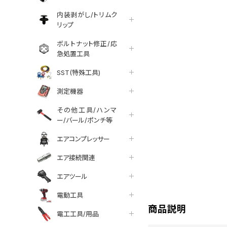
内装剥がし/トリムク
リップ
ボルトナット修正/応
急処置工具
SST(特殊工具)
測定機器
その他工具/ハンマ
ー/バール/ポンチ等
エアコンプレッサー
エア接続関連
tter
facebook
line
エアツール
電動工具
商品説明
電工工具/用品