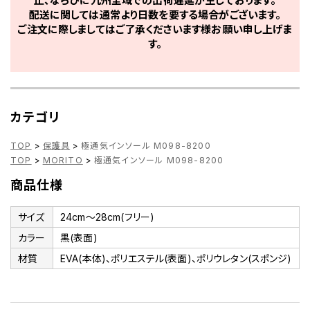
止、ならびに九州全域での出荷遅延が生じております。
配送に関しては通常より日数を要する場合がございます。
ご注文に際しましてはご了承くださいます様お願い申し上げま
す。
カテゴリ
TOP
>
保護具
>
極通気インソール M098-8200
TOP
>
MORITO
>
極通気インソール M098-8200
商品仕様
サイズ
24cm～28cm(フリー)
カラー
黒(表面)
材質
EVA(本体)、ポリエステル(表面)、ポリウレタン(スポンジ)