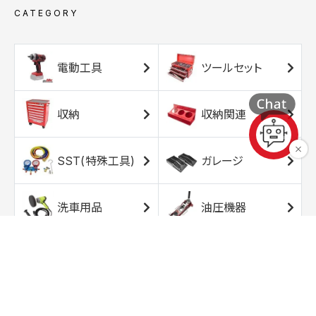
CATEGORY
電動工具
ツールセット
収納
収納関連
SST(特殊工具)
ガレージ
洗車用品
油圧機器
エアコンプレッサ
エアツール
ー
トルクレンチ
ソケット