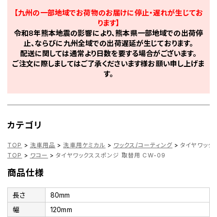
【九州の一部地域でお荷物のお届けに停止・遅れが生じてお
ります】
令和8年熊本地震の影響により、熊本県一部地域での出荷停
止、ならびに九州全域での出荷遅延が生じております。
配送に関しては通常より日数を要する場合がございます。
ご注文に際しましてはご了承くださいます様お願い申し上げま
す。
カテゴリ
TOP
>
洗車用品
>
洗車用ケミカル
>
ワックス/コーティング
>
タイヤワックス
TOP
>
ワコー
>
タイヤワックススポンジ 取替用 CW-09
商品仕様
長さ
80mm
幅
120mm