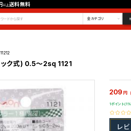
円
送料無料
以上
会員登録
ログイン
お気に入り
全カテゴリ
11212
ク式) 0.5〜2sq 1121
209
円
1ポイント(1%