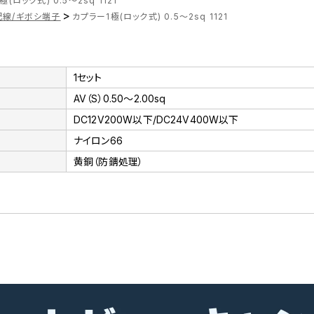
(ロック式) 0.5〜2sq 1121
>
配線/ギボシ端子
カプラー1極(ロック式) 0.5〜2sq 1121
1セット
AV（S）0.50～2.00sq
DC12V200W以下/DC24V400W以下
ナイロン66
黄銅（防錆処理）