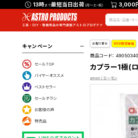
13時
最短当日出荷
3,000
まで
（月～土・祝）
お取り寄せ
WEB限定価格
キャンペーン
商品コード：
49050340
セールTOP
カプラー1極(ロッ
バイヤーオススメ
amon / エーモン
ベストセラー
セールチラシ
いて
お客様の声
特売品