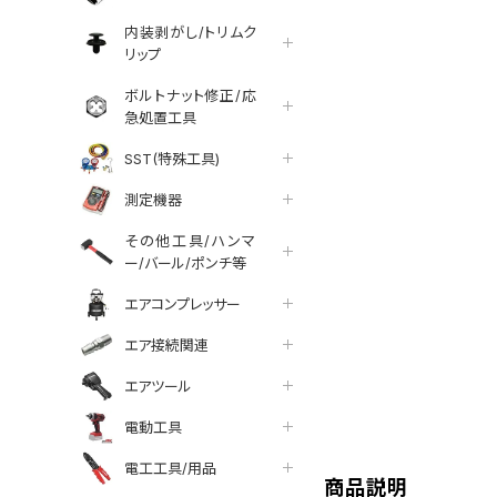
内装剥がし/トリムク
リップ
ボルトナット修正/応
急処置工具
SST(特殊工具)
測定機器
その他工具/ハンマ
ー/バール/ポンチ等
エアコンプレッサー
エア接続関連
エアツール
tter
facebook
line
電動工具
電工工具/用品
商品説明