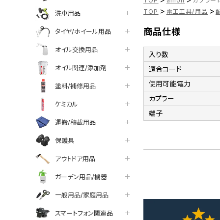
TOP
amon
カプラー1極
>
>
TOP
電工工具/用品
洗車用品
商品仕様
タイヤ/ホイール用品
オイル交換用品
入り数
オイル関連/添加剤
適合コード
使用可能電力
塗料/補修用品
カプラー
ケミカル
端子
運搬/積載用品
保護具
アウトドア用品
ガーデン用品/機器
一般用品/家庭用品
スマートフォン関連品