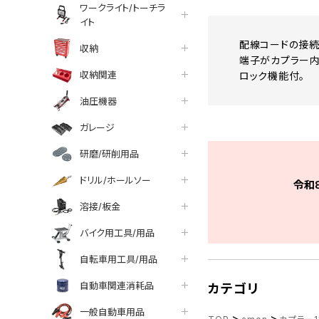
ワークライト/トーチラ
イト
配線コードの接続
収納
端子がカプラー内
収納関連
ロック機能付。
油圧機器
ガレージ
研磨/研削用品
ドリル/ホールソー
令和
溶接/板金
バイク用工具/用品
自転車用工具/用品
自動車関連消耗品
カテゴリ
一般自動車用品
>
>