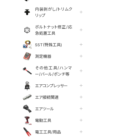
内装剥がし/トリムク
リップ
ボルトナット修正/応
急処置工具
SST(特殊工具)
測定機器
その他工具/ハンマ
ー/バール/ポンチ等
エアコンプレッサー
エア接続関連
エアツール
tter
facebook
line
電動工具
電工工具/用品