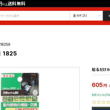
円
送料無料
以上
会員登録
ログイン
お気に入り
全カテゴリ
18259
 1825
貼るだけカ
605
円
5ポイント(1%