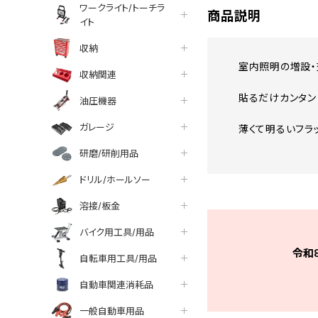
ワークライト/トーチラ
商品説明
イト
収納
室内照明の増設・
収納関連
貼るだけカンタン 
油圧機器
ガレージ
薄くて明るいフラッ
研磨/研削用品
ドリル/ホールソー
溶接/板金
バイク用工具/用品
令和
自転車用工具/用品
自動車関連消耗品
一般自動車用品