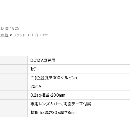
D 白 1825
>
その他
フラットLED 白 1825
DC12V車専用
1灯
白(色温度/8000ケルビン)
20mA
0.2sq相当-200mm
専用レンズカバー、両面テープ付属
幅19.5×高さ30×厚さ8mm