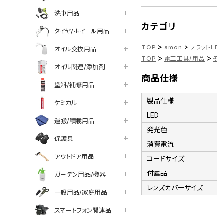
洗車用品
カテゴリ
タイヤ/ホイール用品
>
>
TOP
amon
フラットLE
オイル交換用品
>
>
TOP
電工工具/用品
オイル関連/添加剤
商品仕様
塗料/補修用品
製品仕様
ケミカル
LED
運搬/積載用品
発光色
保護具
消費電流
アウトドア用品
コードサイズ
付属品
ガーデン用品/機器
レンズカバーサイズ
一般用品/家庭用品
スマートフォン関連品