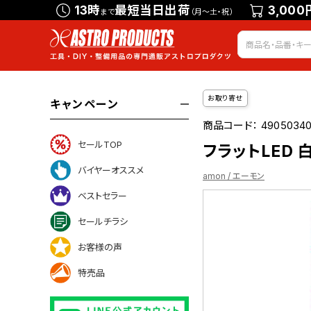
13時
最短当日出荷
3,000
まで
（月～土・祝）
お取り寄せ
キャンペーン
商品コード：
49050340
セールTOP
フラットLED 白
バイヤーオススメ
amon / エーモン
ベストセラー
セールチラシ
お客様の声
いて
特売品