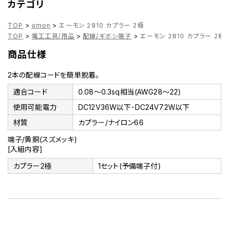
カテゴリ
TOP
>
amon
>
エーモン 2810 カプラー 2極
TOP
>
電工工具/用品
>
配線/ギボシ端子
>
エーモン 2810 カプラー 2極
商品仕様
2本の配線コードを簡単脱着。
適合コード
0.08～0.3sq相当(AWG28～22)
使用可能電力
DC12V36W以下･DC24V72W以下
材質
カプラー/ナイロン66
端子/黄銅(スズメッキ)
[入組内容]
カプラー2極
1セット(予備端子付)