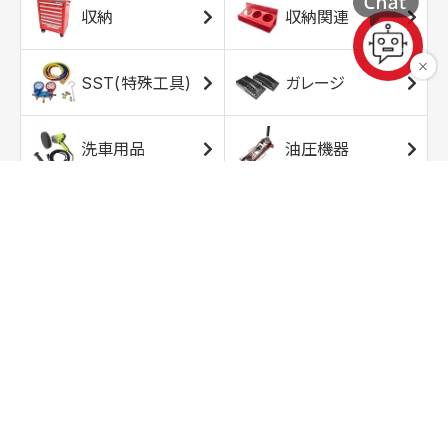
収納
収納関連
SST(特殊工具)
ガレージ
洗車用品
油圧機器
エアコンプレッサ
エアツール
ー
トルクレンチ
ソケット
ラチェット/スピン
レンチ/スパナ
ナー
バイク用工具/用
オイル交換用品
品