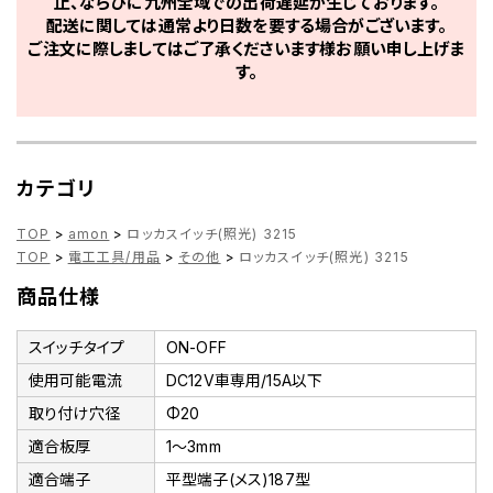
止、ならびに九州全域での出荷遅延が生じております。
配送に関しては通常より日数を要する場合がございます。
ご注文に際しましてはご了承くださいます様お願い申し上げま
す。
カテゴリ
TOP
>
amon
>
ロッカスイッチ(照光) 3215
TOP
>
電工工具/用品
>
その他
>
ロッカスイッチ(照光) 3215
商品仕様
スイッチタイプ
ON-OFF
使用可能電流
DC12V車専用/15A以下
取り付け穴径
Φ20
適合板厚
1～3mm
適合端子
平型端子(メス)187型