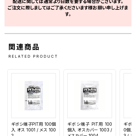
配送に関しては通常より日数を要する場合がございます。
ご注文に際しましてはご了承くださいます様お願い申し上げま
す。
関連商品
RELATED PRODUCT
ギボシ端子PIT用 100個
ギボシ端子 PIT用 100
ギボシ端
入 オス 1001 / メス 100
個入 オスカバー 1003 /
0個入
2
メスカバー 1004
3 / 