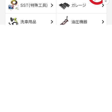
SST(特殊工具)
ガレージ
洗車用品
油圧機器
エアコンプレッサ
エアツール
ー
トルクレンチ
ソケット
ラチェット/スピン
レンチ/スパナ
ナー
バイク用工具/用
オイル交換用品
品
ワークライト/ト
研磨/研削用品
ーチライト