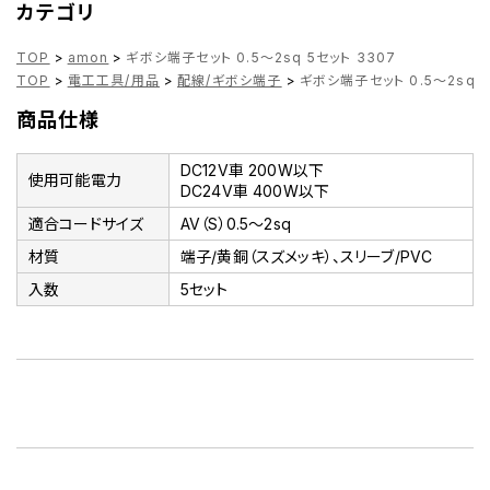
カテゴリ
TOP
>
amon
>
ギボシ端子セット 0.5～2sq 5セット 3307
TOP
>
電工工具/用品
>
配線/ギボシ端子
>
ギボシ端子セット 0.5～2sq 5
商品仕様
DC12V車 200W以下
使用可能電力
DC24V車 400W以下
適合コードサイズ
AV（S）0.5～2sq
材質
端子/黄銅（スズメッキ）、スリーブ/PVC
入数
5セット