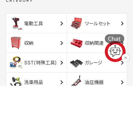
CATEGORY
電動工具
ツールセット
収納
収納関連
SST(特殊工具)
ガレージ
洗車用品
油圧機器
エアコンプレッサ
エアツール
ー
トルクレンチ
ソケット