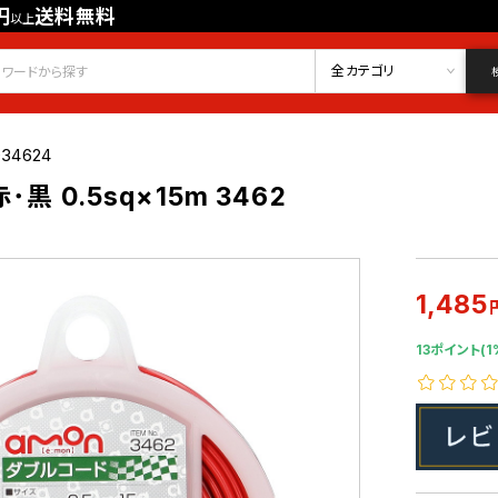
円
送料無料
以上
会員登録
ログイン
お気に入り
全カテゴリ
034624
黒 0.5sq×15m 3462
1,485
13ポイント(1