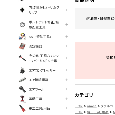
商品説明
内装剥がし/トリムク
リップ
耐油性・耐候性に
ボルトナット修正/応
急処置工具
SST(特殊工具)
測定機器
その他工具/ハンマ
令和
ー/バール/ポンチ等
エアコンプレッサー
エア接続関連
エアツール
カテゴリ
電動工具
>
>
TOP
amon
ダブルコード
電工工具/用品
>
>
TOP
電工工具/用品