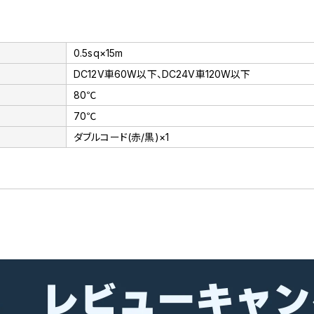
0.5sq×15m
DC12V車60W以下、DC24V車120W以下
80℃
70℃
ダブルコード(赤/黒)×1