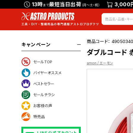
13時
最短当日出荷
3,000
まで
（月～土・祝）
商品コード：
4905034
キャンペーン
ダブルコード 赤･
セールTOP
amon / エーモン
バイヤーオススメ
ベストセラー
ついて
セールチラシ
お客様の声
特売品