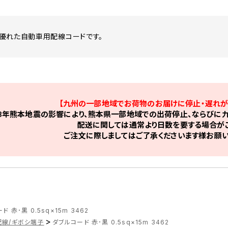
優れた自動車用配線コードです。
【九州の一部地域でお荷物のお届けに停止・遅れが
8年熊本地震の影響により、熊本県一部地域での出荷停止、ならびに九
配送に関しては通常より日数を要する場合がご
ご注文に際しましてはご了承くださいます様お願い
 赤･黒 0.5sq×15m 3462
>
配線/ギボシ端子
ダブルコード 赤･黒 0.5sq×15m 3462