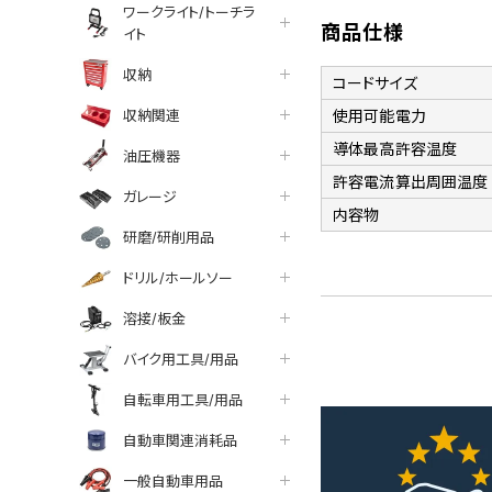
ワークライト/トーチラ
商品仕様
イト
収納
コードサイズ
収納関連
使用可能電力
導体最高許容温度
油圧機器
許容電流算出周囲温度
ガレージ
内容物
研磨/研削用品
ドリル/ホールソー
溶接/板金
バイク用工具/用品
自転車用工具/用品
自動車関連消耗品
一般自動車用品