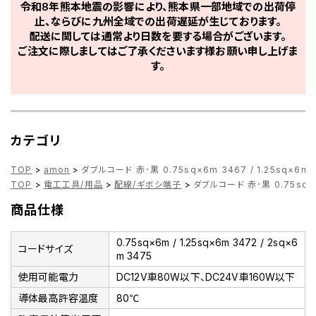
令和8年熊本地震の影響により、熊本県一部地域での出荷停
止、ならびに九州全域での出荷遅延が生じております。
配送に関しては通常より日数を要する場合がございます。
ご注文に際しましてはご了承くださいます様お願い申し上げま
す。
カテゴリ
TOP
>
amon
>
ダブルコード 赤･黒 0.75sq×6m 3467 / 1.25sq×6m 3
TOP
>
電工工具/用品
>
配線/ギボシ端子
>
ダブルコード 赤･黒 0.75sq×6m
商品仕様
0.75sq×6m / 1.25sq×6m 3472 / 2sq×6
コードサイズ
m 3475
使用可能電力
DC12V車80W以下、DC24V車160W以下
導体最高許容温度
80℃