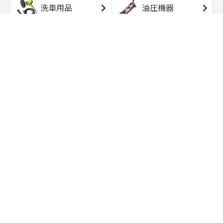
洗車用品
油圧機器
エアコンプレッサ
エアツール
ー
トルクレンチ
ソケット
ラチェット/スピン
レンチ/スパナ
ナー
バイク用工具/用
オイル交換用品
品
ワークライト/ト
研磨/研削用品
ーチライト
タイヤ/ホイール
アウトドア用品
用品