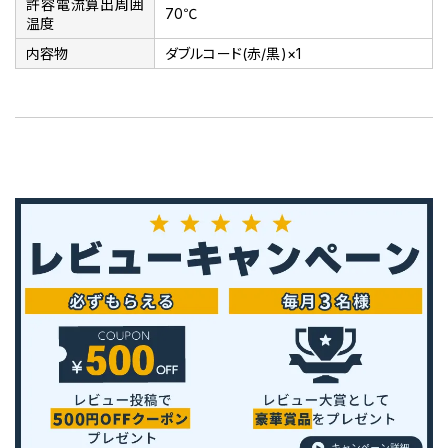
許容電流算出周囲
70℃
温度
内容物
ダブルコード(赤/黒)×1