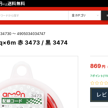
円
送料無料
以上
会員登録
ログイン
お気に入り
全カテゴリ
34730 ～ 4905034034747
×6m 赤 3473 / 黒 3474
869
円
7ポイント(1%