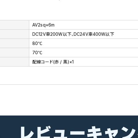
AV2sq×6m
DC12V車200W以下、DC24V車400W以下
80℃
70℃
配線コード(赤 / 黒)×1