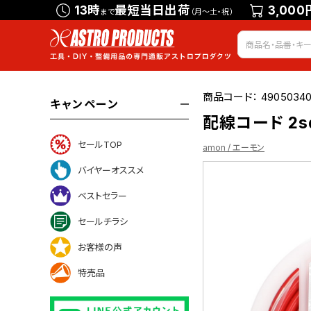
13時
最短当日出荷
3,000
まで
（月～土・祝）
商品コード：
49050340
キャンペーン
配線コード 2sq
セールTOP
amon / エーモン
バイヤーオススメ
ベストセラー
ついて
セールチラシ
お客様の声
特売品