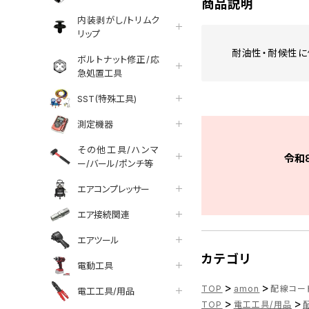
商品説明
内装剥がし/トリムク
リップ
耐油性・耐候性に
ボルトナット修正/応
急処置工具
SST(特殊工具)
測定機器
その他工具/ハンマ
令和
ー/バール/ポンチ等
エアコンプレッサー
エア接続関連
エアツール
カテゴリ
電動工具
>
>
TOP
amon
配線コード 
電工工具/用品
>
>
TOP
電工工具/用品