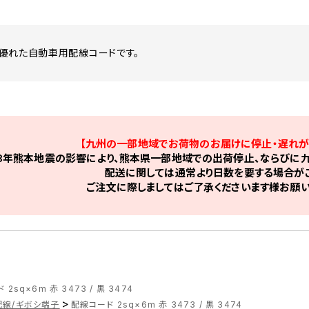
優れた自動車用配線コードです。
【九州の一部地域でお荷物のお届けに停止・遅れが
8年熊本地震の影響により、熊本県一部地域での出荷停止、ならびに九
配送に関しては通常より日数を要する場合がご
ご注文に際しましてはご了承くださいます様お願い
2sq×6m 赤 3473 / 黒 3474
>
配線/ギボシ端子
配線コード 2sq×6m 赤 3473 / 黒 3474