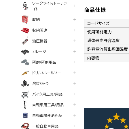
ワークライト/トーチラ
イト
商品仕様
収納
コードサイズ
収納関連
使用可能電力
導体最高許容温度
油圧機器
許容電流算出周囲温度
ガレージ
内容物
研磨/研削用品
ドリル/ホールソー
溶接/板金
バイク用工具/用品
自転車用工具/用品
自動車関連消耗品
一般自動車用品