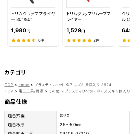
トリムクリッププライヤ
トリムクリップリムーブプ
クリッ
ー 30°/80°
ライヤー
ル CH
1,980
1,529
649
円
円
6件
2件
カテゴリ
TOP
>
amon
>
プラスティリベット Φ7 スズキ 5個入り 3824
TOP
>
電工工具/用品
>
その他
>
プラスティリベット Φ7 スズキ 5個入り 3
商品仕様
適合穴径
Φ7.0
適合板厚
2.5～5.0mm
適合純正品番
09409-07340