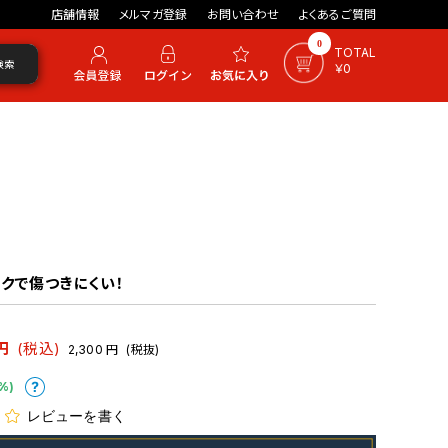
店舗情報
メルマガ登録
お問い合わせ
よくあるご質問
0
TOTAL
検索
￥0
クで傷つきにくい！
円
(税込)
2,300
円
(税抜)
%)
レビューを書く