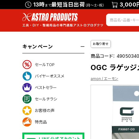
13時
最短当日出荷
3,000
まで
（月～土・祝）
お取り寄せ
キャンペーン
商品コード：
4905034
セールTOP
OGC ラゲッジ
バイヤーオススメ
amon / エーモン
ベストセラー
セールチラシ
お客様の声
ついて
特売品