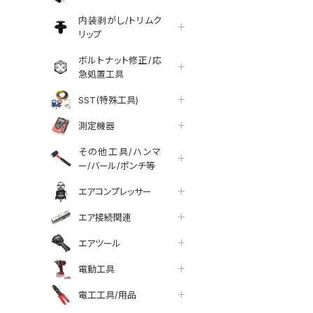
内装剥がし/トリムク
リップ
ボルトナット修正/応
急処置工具
SST(特殊工具)
測定機器
その他工具/ハンマ
ー/バール/ポンチ等
エアコンプレッサー
エア接続関連
エアツール
tter
facebook
line
電動工具
電工工具/用品