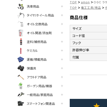
>
>
TOP
amon
OGC ラ
洗車用品
>
>
TOP
電工工具/用品
タイヤ/ホイール用品
商品仕様
オイル交換用品
サイズ
オイル関連/添加剤
コード径
塗料/補修用品
フック
許容伸び率
ケミカル
付属
運搬/積載用品
保護具
アウトドア用品
ガーデン用品/機器
一般用品/家庭用品
スマートフォン関連品