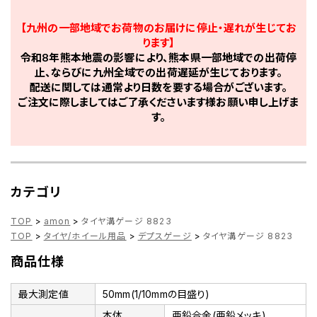
【九州の一部地域でお荷物のお届けに停止・遅れが生じてお
ります】
令和8年熊本地震の影響により、熊本県一部地域での出荷停
止、ならびに九州全域での出荷遅延が生じております。
配送に関しては通常より日数を要する場合がございます。
ご注文に際しましてはご了承くださいます様お願い申し上げま
す。
カテゴリ
TOP
>
amon
>
タイヤ溝ゲージ 8823
TOP
>
タイヤ/ホイール用品
>
デプスゲージ
>
タイヤ溝ゲージ 8823
商品仕様
最大測定値
50mm(1/10mmの目盛り)
本体
亜鉛合金(亜鉛メッキ)